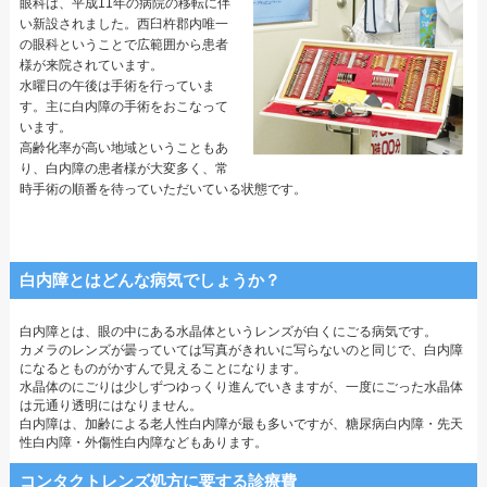
眼科は、平成11年の病院の移転に伴
い新設されました。西臼杵郡内唯一
の眼科ということで広範囲から患者
様が来院されています。
水曜日の午後は手術を行っていま
す。主に白内障の手術をおこなって
います。
高齢化率が高い地域ということもあ
り、白内障の患者様が大変多く、常
時手術の順番を待っていただいている状態です。
白内障とはどんな病気でしょうか？
白内障とは、眼の中にある水晶体というレンズが白くにごる病気です。
カメラのレンズが曇っていては写真がきれいに写らないのと同じで、白内障
になるとものがかすんで見えることになります。
水晶体のにごりは少しずつゆっくり進んでいきますが、一度にごった水晶体
は元通り透明にはなりません。
白内障は、加齢による老人性白内障が最も多いですが、糖尿病白内障・先天
性白内障・外傷性白内障などもあります。
コンタクトレンズ処方に要する診療費