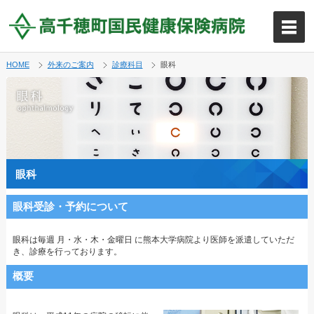
HOME
外来のご案内
診療科目
眼科
眼科
眼科受診・予約について
眼科は毎週 月・水・木・金曜日 に熊本大学病院より医師を派遣していただ
き、診療を行っております。
概要